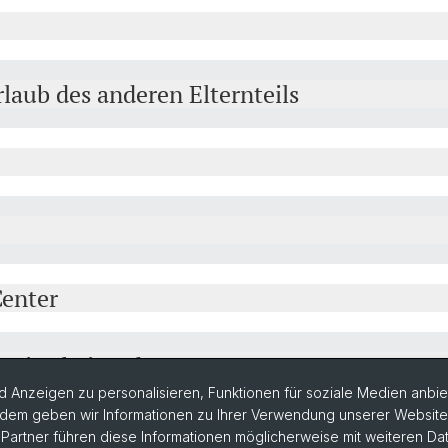
rlaub des anderen Elternteils
enter
 Mitarbeitende
 Anzeigen zu personalisieren, Funktionen für soziale Medien anbiet
dem geben wir Informationen zu Ihrer Verwendung unserer Website a
artner führen diese Informationen möglicherweise mit weiteren D