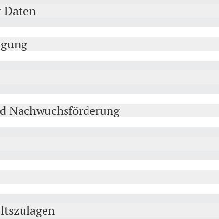
r Daten
igung
nd Nachwuchsförderung
ltszulagen